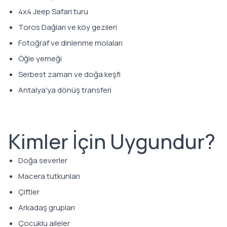
4x4 Jeep Safari turu
Toros Dağları ve köy gezileri
Fotoğraf ve dinlenme molaları
Öğle yemeği
Serbest zaman ve doğa keşfi
Antalya'ya dönüş transferi
Kimler İçin Uygundur?
Doğa severler
Macera tutkunları
Çiftler
Arkadaş grupları
Çocuklu aileler