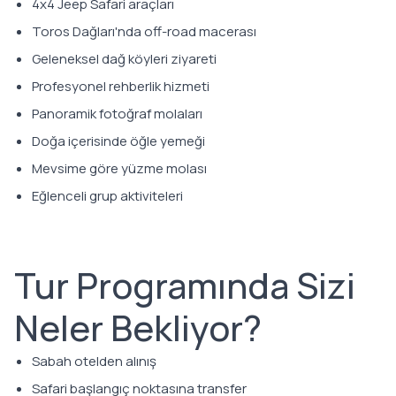
4x4 Jeep Safari araçları
Toros Dağları'nda off-road macerası
Geleneksel dağ köyleri ziyareti
Profesyonel rehberlik hizmeti
Panoramik fotoğraf molaları
Doğa içerisinde öğle yemeği
Mevsime göre yüzme molası
Eğlenceli grup aktiviteleri
Tur Programında Sizi
Neler Bekliyor?
Sabah otelden alınış
Safari başlangıç noktasına transfer