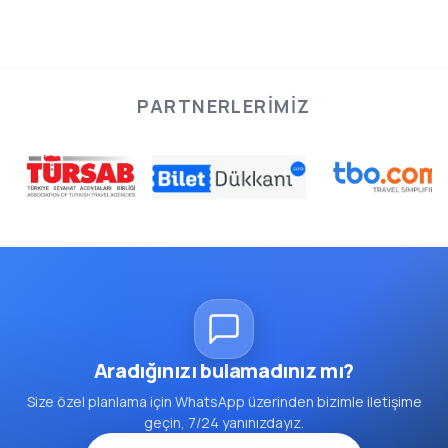
PARTNERLERIMIZ
Aradığınızı bulamadınız mı?
Size özel planlama için WhatsApp üzerinden bizimle iletişime
geçin, 7/24 yanınızdayız.