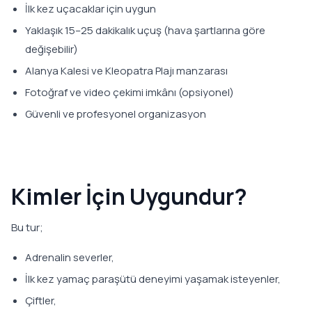
İlk kez uçacaklar için uygun
Yaklaşık 15–25 dakikalık uçuş (hava şartlarına göre
değişebilir)
Alanya Kalesi ve Kleopatra Plajı manzarası
Fotoğraf ve video çekimi imkânı (opsiyonel)
Güvenli ve profesyonel organizasyon
Kimler İçin Uygundur?
Bu tur;
Adrenalin severler,
İlk kez yamaç paraşütü deneyimi yaşamak isteyenler,
Çiftler,