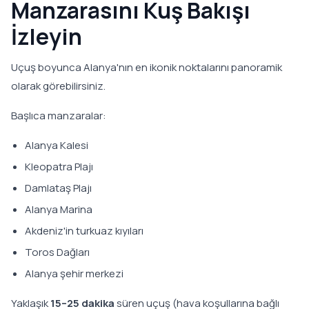
Manzarasını Kuş Bakışı
İzleyin
Uçuş boyunca Alanya'nın en ikonik noktalarını panoramik
olarak görebilirsiniz.
Başlıca manzaralar:
Alanya Kalesi
Kleopatra Plajı
Damlataş Plajı
Alanya Marina
Akdeniz'in turkuaz kıyıları
Toros Dağları
Alanya şehir merkezi
Yaklaşık
15–25 dakika
süren uçuş (hava koşullarına bağlı