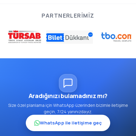
PARTNERLERIMIZ
Aradığınızı bulamadınız mı?
Size özel planlama için WhatsApp üzerinden bizimle iletişime
geçin, 7/24 yanınızdayız.
WhatsApp ile iletişime geç