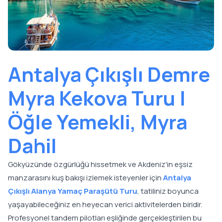
Antalya Çıkışlı Demre
Myra Kekova Turu |
Öğle Yemekli, Myra
Dahil
Gökyüzünde özgürlüğü hissetmek ve Akdeniz'in eşsiz
manzarasını kuş bakışı izlemek isteyenler için
Antalya
Çıkışlı Alanya Yamaç Paraşütü Turu
, tatiliniz boyunca
yaşayabileceğiniz en heyecan verici aktivitelerden biridir.
Profesyonel tandem pilotları eşliğinde gerçekleştirilen bu