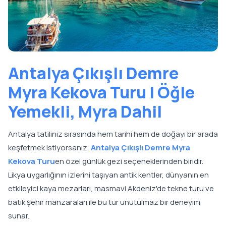
Antalya Çıkışlı Demre
Myra Kekova Turu | Öğle
Yemekli, Myra Dahil
Antalya tatiliniz sırasında hem tarihi hem de doğayı bir arada
keşfetmek istiyorsanız
,
Antalya Çıkışlı Demre Myra
Kekova Turu
en özel günlük gezi seçeneklerinden biridir.
Likya uygarlığının izlerini taşıyan antik kentler, dünyanın en
etkileyici kaya mezarları, masmavi Akdeniz'de tekne turu ve
batık şehir manzaraları ile bu tur unutulmaz bir deneyim
sunar.