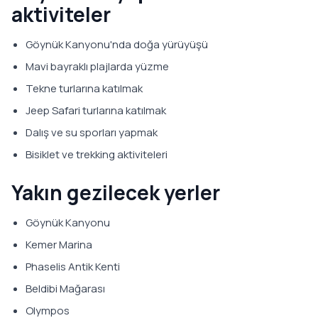
aktiviteler
Göynük Kanyonu'nda doğa yürüyüşü
Mavi bayraklı plajlarda yüzme
Tekne turlarına katılmak
Jeep Safari turlarına katılmak
Dalış ve su sporları yapmak
Bisiklet ve trekking aktiviteleri
Yakın gezilecek yerler
Göynük Kanyonu
Kemer Marina
Phaselis Antik Kenti
Beldibi Mağarası
Olympos