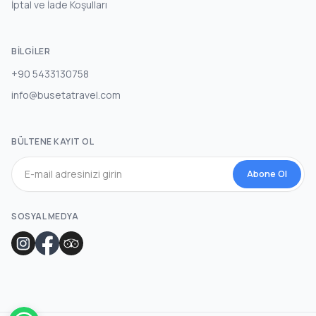
İptal ve İade Koşulları
BILGILER
+90 5433130758
info@busetatravel.com
BÜLTENE KAYIT OL
Abone Ol
SOSYAL MEDYA