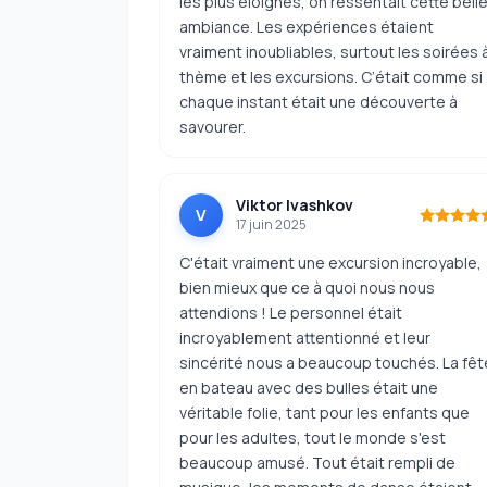
les plus éloignés, on ressentait cette bell
ambiance. Les expériences étaient
vraiment inoubliables, surtout les soirées 
thème et les excursions. C’était comme si
chaque instant était une découverte à
savourer.
Viktor Ivashkov
V
17 juin 2025
C'était vraiment une excursion incroyable,
bien mieux que ce à quoi nous nous
attendions ! Le personnel était
incroyablement attentionné et leur
sincérité nous a beaucoup touchés. La fêt
en bateau avec des bulles était une
véritable folie, tant pour les enfants que
pour les adultes, tout le monde s'est
beaucoup amusé. Tout était rempli de