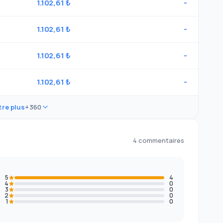
1.102,61 ₺
-
1.102,61 ₺
-
1.102,61 ₺
-
1.102,61 ₺
-
re plus
+360
4 commentaires
5
4
4
0
3
0
2
0
1
0