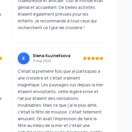
e
chaleureuse et amicale, tout le monde était
génial et accueillant. De belles activités
à
étaient également prévues pour les
enfants. Je recommande à tous ceux qui
recherchent ce type de croisière !
Elena Kuznetsova
E
11 mai 2025
C'était la première fois que je participais à
une croisière et c'était vraiment
magnifique. Les paysages vus depuis la mer
étaient envoûtants, cette légère brise et
e
l'air pur étaient des sensations
inoubliables. Mais ce que j'ai le plus aimé,
c'était la fête de mousse, c'était tellement
amusant. On avait l'impression de faire la
fête au milieu de la mer et c'était une