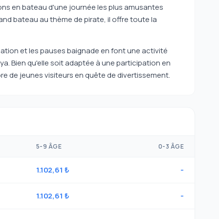
ions en bateau d'une journée les plus amusantes
nd bateau au thème de pirate, il offre toute la
ation et les pauses baignade en font une activité
. Bien qu'elle soit adaptée à une participation en
bre de jeunes visiteurs en quête de divertissement.
5-9 ÂGE
0-3 ÂGE
1.102,61 ₺
-
1.102,61 ₺
-