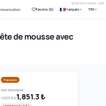
BUSETA FLY TRAVEL - 1295
Favoris (
0
)
Français
TRY
mmunication
Fête de mousse avec
Populaire
PAR PERSONNE
1,851.3 ₺
1,929.6 ₺
remise jusqu'à %4