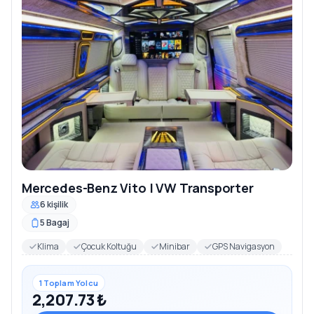
Mercedes-Benz Vito | VW Transporter
6 kişilik
5 Bagaj
Klima
Çocuk Koltuğu
Minibar
GPS Navigasyon
1 Toplam Yolcu
2,207.73 ₺