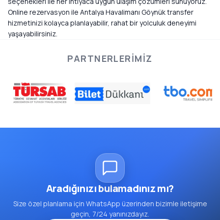
seçenekleri ile her ihtiyaca uygun ulaşım çözümleri sunuyoruz.
Online rezervasyon ile Antalya Havalimanı Göynük transfer
hizmetinizi kolayca planlayabilir, rahat bir yolculuk deneyimi
yaşayabilirsiniz.
PARTNERLERIMIZ
Aradığınızı bulamadınız mı?
Size özel planlama için WhatsApp üzerinden bizimle iletişime
geçin, 7/24 yanınızdayız.